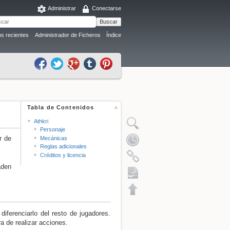
Administrar
Conectarse
Buscar
s recientes
Administrador de Ficheros
Índice
Tabla de Contenidos
Athkri
Personaje
r de
Mecánicas
Reglas adicionales
Créditos y licencia
aden
Exportación a ODT
diferenciarlo del resto de jugadores.
ra de realizar acciones.