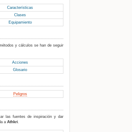
Características
Clases
Equipamiento
 métodos y cálculos se han de seguir
Volver arriba
Acciones
Glosario
Enlaces a esta página
Peligros
Revisiones antiguas
ar las fuentes de inspiración y dar
ida a
Athkri
.