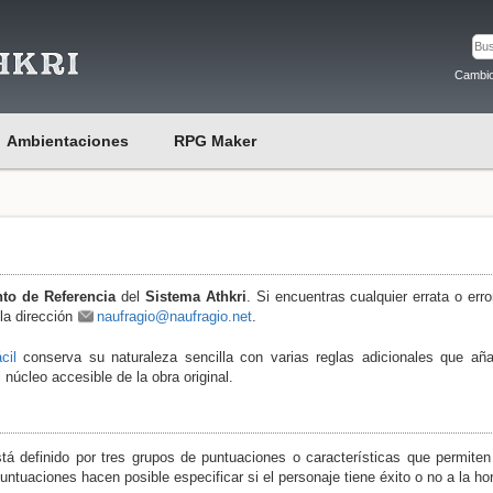
Cambio
Ambientaciones
RPG Maker
to de Referencia
del
Sistema Athkri
. Si encuentras cualquier errata o erro
la dirección
naufragio@naufragio.net
.
cil
conserva su naturaleza sencilla con varias reglas adicionales que añ
 núcleo accesible de la obra original.
tá definido por tres grupos de puntuaciones o características que permiten 
untuaciones hacen posible especificar si el personaje tiene éxito o no a la ho