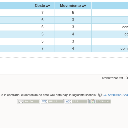
Coste
Movimiento
7
5
6
3
6
3
com
5
4
c
5
3
7
4
comú
athkri/razas.txt
· Ú
 lo contrario, el contenido de este wiki esta bajo la siguiente licencia:
CC Attribution-Shar