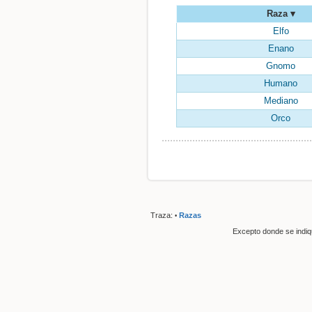
Raza
Elfo
Enano
Gnomo
Humano
Mediano
Orco
Traza:
Razas
•
Excepto donde se indique