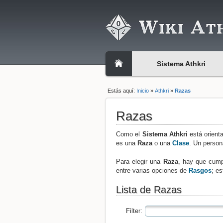
Sistema Athkri
Estás aquí:
Inicio
»
Athkri
»
Razas
Razas
Como el
Sistema Athkri
está orient
es una
Raza
o una
Clase
. Un perso
Para elegir una
Raza
, hay que cumpl
entre varias opciones de
Rasgos
; e
Lista de Razas
Filter: