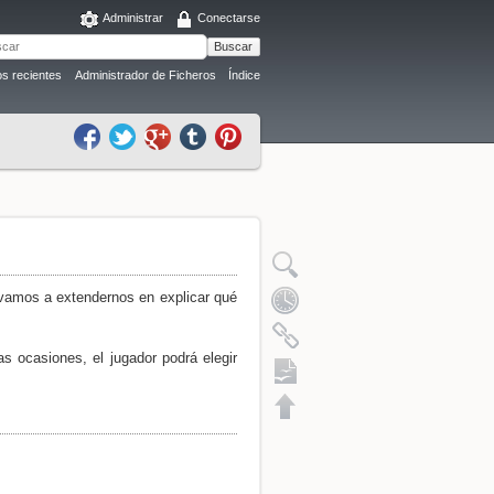
Administrar
Conectarse
Buscar
s recientes
Administrador de Ficheros
Índice
 vamos a extendernos en explicar qué
as ocasiones, el jugador podrá elegir
Exportación a ODT