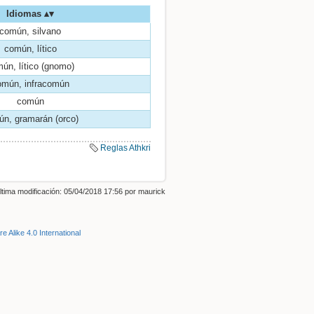
Idiomas
común, silvano
común, lítico
ún, lítico (gnomo)
omún, infracomún
común
n, gramarán (orco)
Volver arriba
Reglas Athkri
ltima modificación: 05/04/2018 17:56 por
maurick
Enlaces a esta página
e Alike 4.0 International
Revisiones antiguas