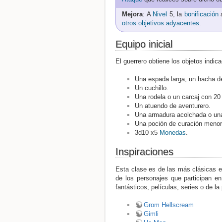
Mejora
: A
Nivel
5, la
bonificación
a
otros objetivos adyacentes
.
Equipo inicial
El guerrero obtiene los objetos indi
Una espada larga, un hacha de 
Un cuchillo.
Una rodela o un carcaj con 20
Un atuendo de aventurero.
Una armadura acolchada o una
Una poción de curación menor
3d10 x5
Monedas
.
Inspiraciones
Esta clase es de las más clásicas e
de los personajes que participan e
fantásticos, películas, series o de la 
Grom Hellscream
Gimli