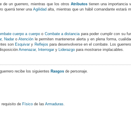
 de un guerrero, mientras que los otros
Atributos
tienen una importancia v
ero querrá tener una
Agilidad
alta, mientras que un hábil comandante estará 
mbate cuerpo a cuerpo
o
Combate a distancia
para poder cumplir con su fu
r
,
Nadar
o
Atención
le permiten mantenerse alerta y en plena forma, cualid
antes son
Esquivar
y
Reflejos
para desenvolverse en el combate. Los guerreros
 disposición
Amenazar
,
Interrogar
y
Liderazgo
para mostrarse implacables.
 guerrero recibe los siguientes
Rasgos
de personaje.
 requisito de
Físico
de las
Armaduras
.