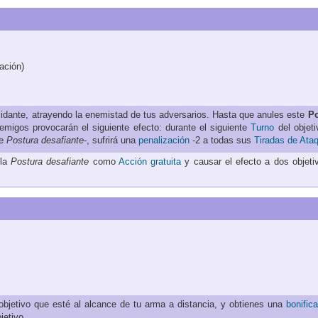
ación)
midante, atrayendo la enemistad de tus adversarios. Hasta que anules este
P
emigos provocarán el siguiente efecto: durante el siguiente
Turno
del objeti
de
Postura desafiante
-, sufrirá una
penalización
-2 a todas sus
Tiradas de Ata
 la
Postura desafiante
como
Acción gratuita
y causar el efecto a dos objeti
objetivo que esté al alcance de tu arma a distancia, y obtienes una
bonific
jetivo.