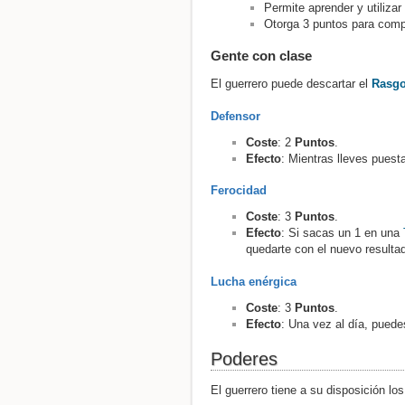
Permite aprender y utiliza
Otorga 3 puntos para com
Gente con clase
El guerrero puede descartar el
Rasg
Defensor
Coste
: 2
Puntos
.
Efecto
: Mientras lleves pues
Ferocidad
Coste
: 3
Puntos
.
Efecto
: Si sacas un 1 en una
quedarte con el nuevo resulta
Lucha enérgica
Coste
: 3
Puntos
.
Efecto
: Una vez al día, puede
Poderes
El guerrero tiene a su disposición lo