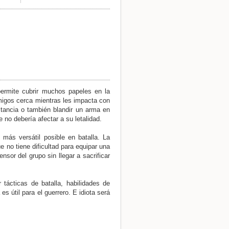
Volver arriba
 permite cubrir muchos papeles en la
igos cerca mientras les impacta con
stancia o también blandir un arma en
no debería afectar a su letalidad.
 más versátil posible en batalla. La
no tiene dificultad para equipar una
Enlaces a esta página
sor del grupo sin llegar a sacrificar
Revisiones antiguas
 tácticas de batalla, habilidades de
 útil para el guerrero. E idiota será