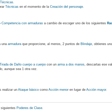
r
Técnicas
.
prar
Técnicas
en el momento de la
Creación del personaje
.
o
Competencia con armaduras
a cambio de escoger uno de los siguientes
Ra
ta una
armadura
que proporcione, al menos, 2 puntos de
Blindaje
, obtienes un
Tirada de Daño
cuerpo a cuerpo
con un
arma a dos manos
, descartas ese val
do, aunque sea 1 otra vez.
s realizar un
Ataque básico
como
Acción menor
en lugar de
Acción mayor
.
s siguientes
Poderes de Clase
.