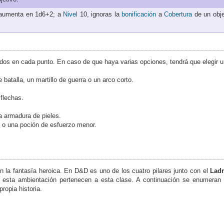
umenta en 1d6+2; a
Nivel
10, ignoras la
bonificación
a
Cobertura
de un obje
cados en cada punto. En caso de que haya varias opciones, tendrá que elegir u
batalla, un martillo de guerra o un arco corto.
 flechas.
 armadura de pieles.
 o una poción de esfuerzo menor.
n la fantasía heroica. En D&D es uno de los cuatro pilares junto con el
Lad
n esta ambientación pertenecen a esta clase. A continuación se enumeran 
propia historia.