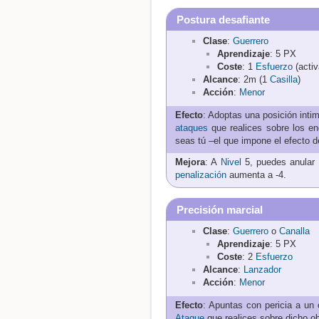
Postura desafiante
Clase
:
Guerrero
Aprendizaje
: 5 PX
Coste
: 1
Esfuerzo
(activ
Alcance
: 2m (1
Casilla
)
Acción
:
Menor
Efecto
: Adoptas una posición inti
ataques
que realices sobre los en
seas tú –el que impone el efecto 
Mejora
: A
Nivel
5, puedes anular
penalización
aumenta a -4.
Precisión marcial
Clase
:
Guerrero
o
Canalla
Aprendizaje
: 5 PX
Coste
: 2
Esfuerzo
Alcance
:
Lanzador
Acción
:
Menor
Efecto
: Apuntas con pericia a un 
Ataque
que realices sobre dicho ob