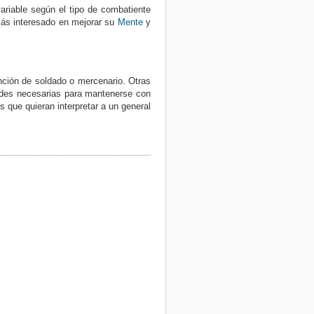
ariable según el tipo de combatiente
más interesado en mejorar su
Mente
y
Ver la fuente de esta página
nción de soldado o mercenario. Otras
ades necesarias para mantenerse con
 que quieran interpretar a un general