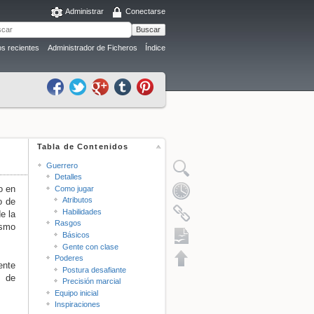
Administrar
Conectarse
Buscar
s recientes
Administrador de Ficheros
Índice
Tabla de Contenidos
Guerrero
Detalles
o en
Como jugar
Atributos
o de
Habilidades
e la
Rasgos
ismo
Básicos
Gente con clase
Poderes
ente
Postura desafiante
s de
Precisión marcial
Exportación a ODT
Equipo inicial
Inspiraciones