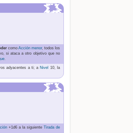
oder
como
Acción menor
, todos los
vo, si ataca a otro objetivo que no
que
.
vos adyacentes a ti; a
Nivel
10, la
ación
+1d6 a la siguiente
Tirada de