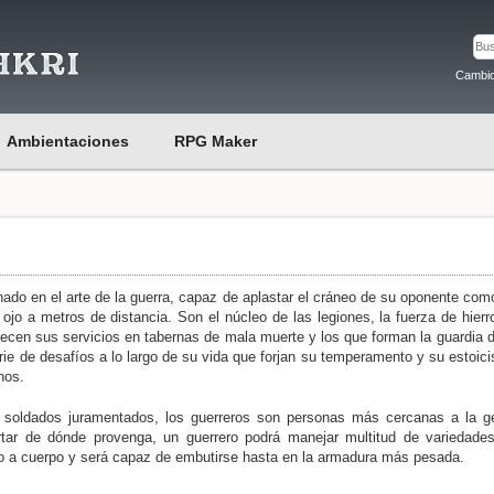
Cambio
Ambientaciones
RPG Maker
ado en el arte de la guerra, capaz de aplastar el cráneo de su oponente com
 ojo a metros de distancia. Son el núcleo de las legiones, la fuerza de hierr
frecen sus servicios en tabernas de mala muerte y los que forman la guardia d
rie de desafíos a lo largo de su vida que forjan su temperamento y su estoic
nos.
 soldados juramentados, los guerreros son personas más cercanas a la g
tar de dónde provenga, un guerrero podrá manejar multitud de variedade
o a cuerpo y será capaz de embutirse hasta en la armadura más pesada.