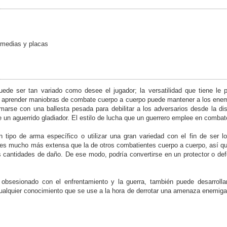
termedias y placas
uede ser tan variado como desee el jugador; la versatilidad que tiene le
e aprender maniobras de combate cuerpo a cuerpo puede mantener a los enem
marse con una ballesta pesada para debilitar a los adversarios desde la di
un aguerrido gladiador. El estilo de lucha que un guerrero emplee en combate 
tipo de arma específico o utilizar una gran variedad con el fin de ser lo
 es mucho más extensa que la de otros combatientes cuerpo a cuerpo, así que 
cantidades de daño. De ese modo, podría convertirse en un protector o defen
obsesionado con el enfrentamiento y la guerra, también puede desarrollar
Cualquier conocimiento que se use a la hora de derrotar una amenaza enemiga es