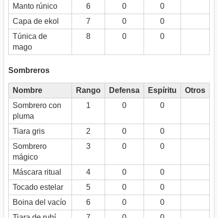
Manto rúnico
6
0
0
Capa de ekol
7
0
0
Túnica de
8
0
0
mago
Sombreros
Nombre
Rango
Defensa
Espíritu
Otros
Sombrero con
1
0
0
pluma
Tiara gris
2
0
0
Sombrero
3
0
0
mágico
Máscara ritual
4
0
0
Tocado estelar
5
0
0
Boina del vacío
6
0
0
Tiara de rubí
7
0
0