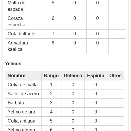
Malla de
5
0
0
espada
Coraza
6
0
0
espectral
Cota brillante
7
0
0
Armadura
8
0
0
kaélica
Yelmos
Nombre
Rango
Defensa
Espíritu
Otros
Cofia de malla
1
0
0
Sallet de acero
2
0
0
Barbuta
3
0
0
Yelmo de oro
4
0
0
Cofia antigua
5
0
0
Yelmo etéreo
6
0
0