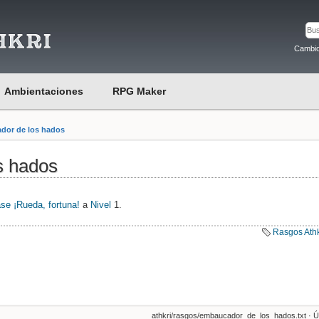
Cambio
Ambientaciones
RPG Maker
dor de los hados
s hados
ase
¡Rueda, fortuna!
a
Nivel
1.
Rasgos Athk
athkri/rasgos/embaucador_de_los_hados.txt
· Ú