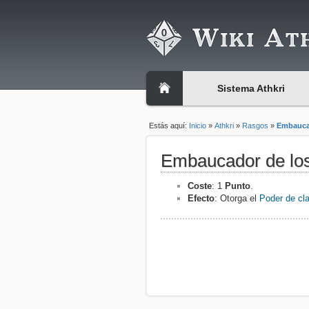
Sistema Athkri
Estás aquí:
Inicio
»
Athkri
»
Rasgos
»
Embauca
Embaucador de lo
Coste
: 1
Punto
.
Efecto
: Otorga el
Poder de cl