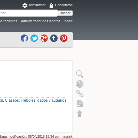
Administrar
Conectarse
Buscar
s recientes
Administrador de Ficheros
Índice
ri
,
Cláseos
,
Tréboles, dados y augurios
Exportación a ODT
ltima modificación: 05/04/2018 15:34 por
maurick