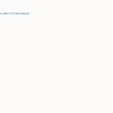
e Alike 4.0 International
Volver arriba
Enlaces a esta página
Revisiones antiguas