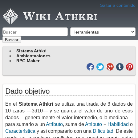
Saltar a contenido
Buscar
Sistema Athkri
Ambientaciones
RPG Maker
Dado objetivo
En el
Sistema Athkri
se utiliza una tirada de 3 dados de
10 caras —3d10— y se guarda el valor de uno de esos
dados —generalmente el valor intermedio, o la mediana—
para sumarlo a un
Atributo
, suma de
Atributo
+
Habilidad
o
Característica
y así compararlo con una
Dificultad
. De este
modo se resuelven conflictos que puedan surgir entre