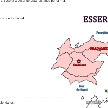
 a Esseria a pesar de estar aislados por el mar.
rios que forman el
alendarios: