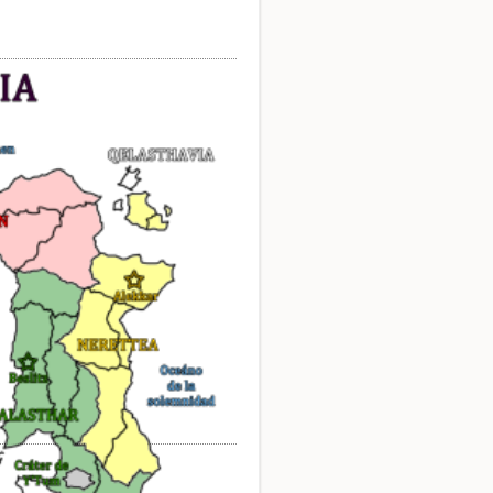
Volver arriba
Enlaces a esta página
Revisiones antiguas