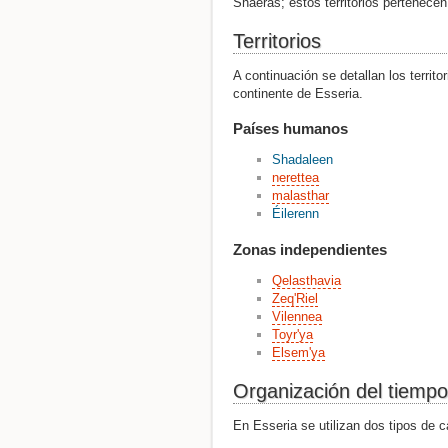
Shaeras; estos territorios pertenecen
Territorios
A continuación se detallan los territo
continente de Esseria.
Países humanos
Shadaleen
nerettea
malasthar
Éilerenn
Zonas independientes
Qelasthavia
Zeq'Riel
Vilennea
Toyr'ya
Elsem'ya
Organización del tiempo
En Esseria se utilizan dos tipos de c