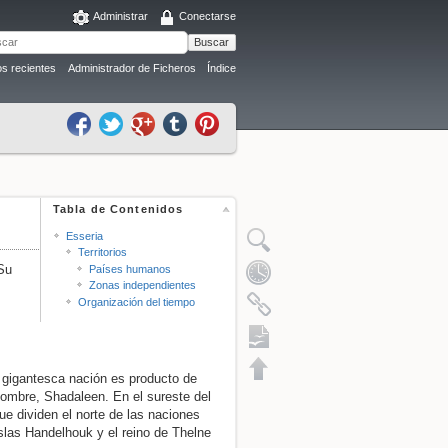
Administrar
Conectarse
Buscar
s recientes
Administrador de Ficheros
Índice
Tabla de Contenidos
Esseria
Territorios
 Su
Países humanos
Zonas independientes
Organización del tiempo
 gigantesca nación es producto de
 nombre, Shadaleen. En el sureste del
Exportación a ODT
ue dividen el norte de las naciones
slas Handelhouk y el reino de Thelne