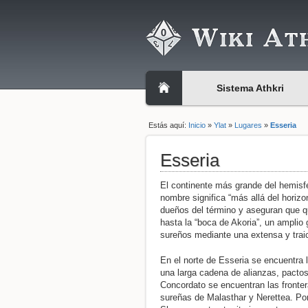
Sistema Athkri
Estás aquí:
Inicio
»
Ylat
»
Lugares
»
Esseria
Esseria
El continente más grande del hemisfer
nombre significa “más allá del horiz
dueños del término y aseguran que qu
hasta la “boca de Akoria”, un amplio 
sureños mediante una extensa y trai
En el norte de Esseria se encuentra
una larga cadena de alianzas, pactos 
Concordato se encuentran las fronter
sureñas de Malasthar y Nerettea. Por