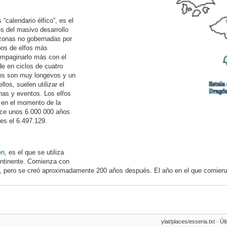
“calendario élfico”, es el
es del masivo desarrollo
 zonas no gobernadas por
os de elfos más
ompaginarlo más con el
de en ciclos de cuatro
fos son muy longevos y un
los, suelen utilizar el
chas y eventos. Los elfos
 en el momento de la
hace unos 6.000.000 años.
es el 6.497.129.
en
, es el que se utiliza
ontinente. Comienza con
, pero se creó aproximadamente 200 años después. El año en el que comienza
ylat/places/esseria.txt
· Úl