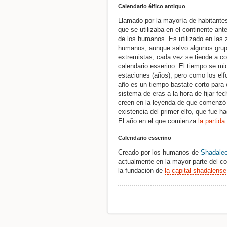
Calendario élfico antiguo
Llamado por la mayoría de habitantes 
que se utilizaba en el continente ant
de los humanos. Es utilizado en las
humanos, aunque salvo algunos grup
extremistas, cada vez se tiende a c
calendario esserino. El tiempo se mi
estaciones (años), pero como los el
año es un tiempo bastate corto para el
sistema de eras a la hora de fijar fe
creen en la leyenda de que comenzó
existencia del primer elfo, que fue 
El año en el que comienza
la partida
Calendario esserino
Creado por los humanos de
Shadale
actualmente en la mayor parte del c
la fundación de
la capital shadalense