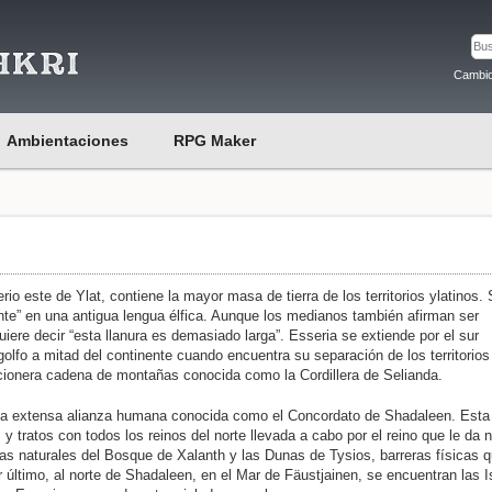
Cambio
Ambientaciones
RPG Maker
io este de Ylat, contiene la mayor masa de tierra de los territorios ylatinos.
onte” en una antigua lengua élfica. Aunque los medianos también afirman ser
iere decir “esta llanura es demasiado larga”. Esseria se extiende por el sur
golfo a mitad del continente cuando encuentra su separación de los territorios
cionera cadena de montañas conocida como la Cordillera de Selianda.
 la extensa alianza humana conocida como el Concordato de Shadaleen. Esta
y tratos con todos los reinos del norte llevada a cabo por el reino que le da
as naturales del Bosque de Xalanth y las Dunas de Tysios, barreras físicas q
 último, al norte de Shadaleen, en el Mar de Fäustjainen, se encuentran las I