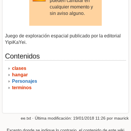
pueden cambiar en
cualquier momento y
sin aviso alguno.
Juego de exploración espacial publicado por la editorial
YipiKaYei.
Contenidos
clases
hangar
Personajes
terminos
ee.txt
· Última modificación: 19/01/2018 11:26 por
maurick
Excepto donde se indique lo contrario, el contenido de este wiki