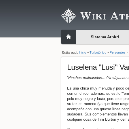
Sistema Athkri
Estás aquí:
Inicio
»
Turbotónico
»
Personajes
Luselena "Lusi" Va
“Pinches malnasidos…¡Ya váyanse a 
Es una chica muy menuda y poco desa
con un chico, además, su estilo ““em
pelo muy negro y lacio, pero siempre
su tez es morena (ya que tiene rasgo
acompaña con una gruesa línea negra
sudadera. Sus complementos llevan es
cualquier cosa de Tim Burton y demá