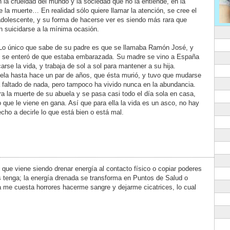
n la crueldad del mundo y la sociedad que no la entiende, en la
e la muerte… En realidad sólo quiere llamar la atención, se cree el
dolescente, y su forma de hacerse ver es siendo más rara que
n suicidarse a la mínima ocasión.
. Lo único que sabe de su padre es que se llamaba Ramón José, y
to se enteró de que estaba embarazada. Su madre se vino a España
arse la vida, y trabaja de sol a sol para mantener a su hija.
ela hasta hace un par de años, que ésta murió, y tuvo que mudarse
faltado de nada, pero tampoco ha vivido nunca en la abundancia.
 la muerte de su abuela y se pasa casi todo el día sola en casa,
 que le viene en gana. Así que para ella la vida es un asco, no hay
cho a decirle lo que está bien o está mal.
o que viene siendo drenar energía al contacto físico o copiar poderes
s tenga; la energía drenada se transforma en Puntos de Salud o
a me cuesta horrores hacerme sangre y dejarme cicatrices, lo cual