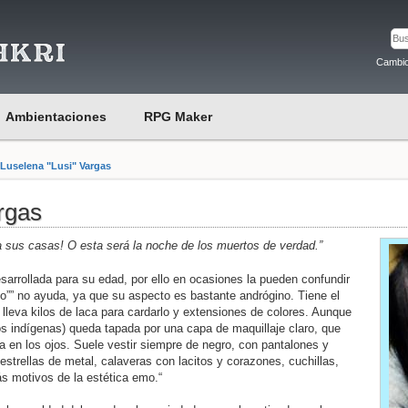
Cambio
Ambientaciones
RPG Maker
»
Luselena "Lusi" Vargas
rgas
sus casas! O esta será la noche de los muertos de verdad.”
rrollada para su edad, por ello en ocasiones la pueden confundir
o”” no ayuda, ya que su aspecto es bastante andrógino. Tiene el
 lleva kilos de laca para cardarlo y extensiones de colores. Aunque
s indígenas) queda tapada por una capa de maquillaje claro, que
 en los ojos. Suele vestir siempre de negro, con pantalones y
trellas de metal, calaveras con lacitos y corazones, cuchillas,
s motivos de la estética emo.“