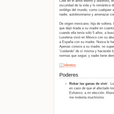
Cree en el amor eterno y doloroso, e
oscuridad de la vida y lo romántico d
ombligo del mundo, como cualquier a
nadie, autolesionarse y amenazar co
De origen mexicano, hija de soltera
que dejó tirada a su madre en cuan
cuando ella tenía sólo 5 años, a busc
Luselena vivió en México con su abu
a España con su madre. Nunca le ha 
Apenas conoce a su madre, no supera
“cuidando” de sí misma y haciendo lo
normas que seguir, y nadie tiene dere
inlinetoc
Poderes
Robar las ganas de vivir
: L
en caso de que el afectado lo
Esfuerzo, a mi elección. Ahor
me molesta muchísimo.