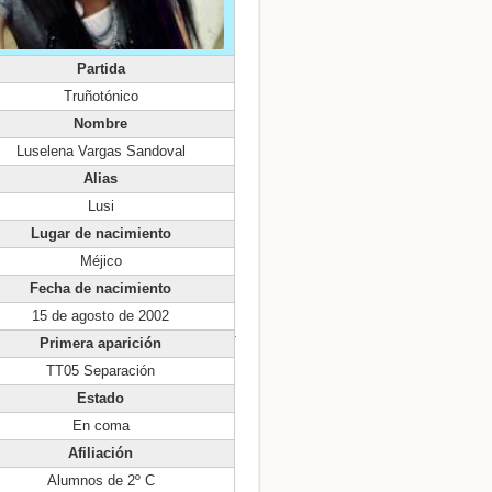
Partida
Truñotónico
Nombre
Luselena Vargas Sandoval
Alias
Volver arriba
Lusi
Lugar de nacimiento
Méjico
Fecha de nacimiento
15 de agosto de 2002
Enlaces a esta página
Primera aparición
TT05 Separación
Revisiones antiguas
Estado
En coma
Afiliación
Alumnos de 2º C